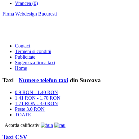
Vrancea (0)
Firma Webdesign Bucuresti
Contact
Termeni si conditii
Publicitate
Sugereaza firma taxi
Home
Taxi -
Numere telefon taxi
din Suceava
0.9 RON - 1.40 RON
1.41 RON - 1.70 RON
1.71 RON - 3.0 RON
Peste 3.0 RON
TOATE
Acorda calificativ
Taxi CSV