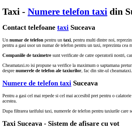
Taxi -
Numere telefon taxi
din S
Contact telefoane
taxi
Suceava
Un
numar de telefon
pentru un
taxi
, pentru multi dintre noi, reprez
pentru a gasi usor un numar de telefon pentru un taxi, reprezinta cea m
Companiile de taximetre
sunt verificate de catre operatorii nostri, ca
Cheamataxi.ro isi propune sa verifice la maximum o saptamana preturile s
despre
numerele de telefon ale taxiurilor
, fac din site-ul cheamataxi.
Numere de telefon taxi
Suceava
Pentru a gasi cel mai repede si cel mai accesibil pret pentru o calator
acestea.
Dupa filtrarea tarifului taxi, numerele de telefon pentru taxiurile care s
Taxi Suceava - Sistem de afisare cu vot