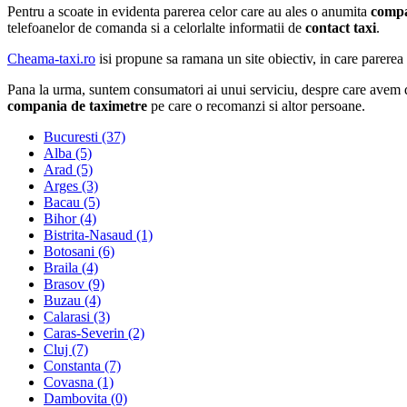
Pentru a scoate in evidenta parerea celor care au ales o anumita
compa
telefoanelor de comanda si a celorlalte informatii de
contact taxi
.
Cheama-taxi.ro
isi propune sa ramana un site obiectiv, in care parerea 
Pana la urma, suntem consumatori ai unui serviciu, despre care avem d
compania de taximetre
pe care o recomanzi si altor persoane.
Bucuresti (37)
Alba (5)
Arad (5)
Arges (3)
Bacau (5)
Bihor (4)
Bistrita-Nasaud (1)
Botosani (6)
Braila (4)
Brasov (9)
Buzau (4)
Calarasi (3)
Caras-Severin (2)
Cluj (7)
Constanta (7)
Covasna (1)
Dambovita (0)