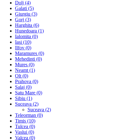
Dolj (4)
Galati (5)
Giurgiu (3)
Gorj (3)
Harghita (6)
Hunedoara (1)
Ialomita (0)
Iasi (10)
Ilfov (0)
Maramures (0)
Mehedinti (0)
Mures (0)
Neamt (1)
Olt (0)
Prahova (0)
Salaj (0)
Satu Mare (0)
Sibiu (1)
Suceava (2)
Suceava (2)
Teleorman (0)
Timis (10)
Tulcea (0)
Vaslui (0)
Valcea (0)