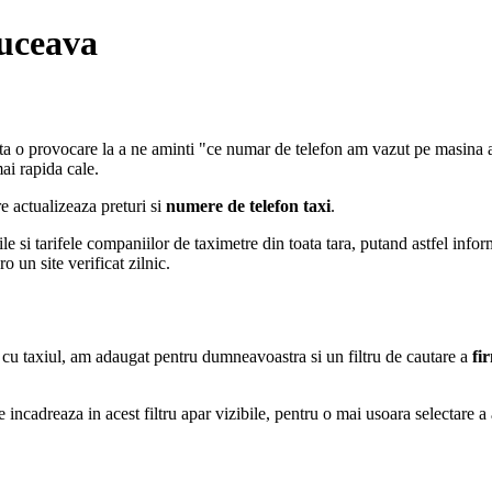
uceava
inta o provocare la a ne aminti "ce numar de telefon am vazut pe masina 
ai rapida cale.
re actualizeaza preturi si
numere de telefon taxi
.
i tarifele companiilor de taximetre din toata tara, putand astfel informa 
ro un site verificat zilnic.
ie cu taxiul, am adaugat pentru dumneavoastra si un filtru de cautare a
fi
e incadreaza in acest filtru apar vizibile, pentru o mai usoara selectare a