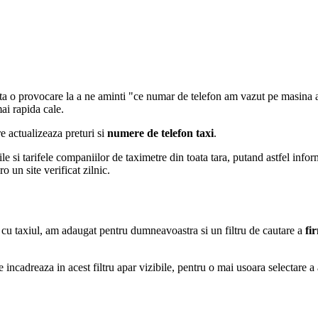
inta o provocare la a ne aminti "ce numar de telefon am vazut pe masina 
ai rapida cale.
re actualizeaza preturi si
numere de telefon taxi
.
i tarifele companiilor de taximetre din toata tara, putand astfel informa 
ro un site verificat zilnic.
ie cu taxiul, am adaugat pentru dumneavoastra si un filtru de cautare a
fi
e incadreaza in acest filtru apar vizibile, pentru o mai usoara selectare a