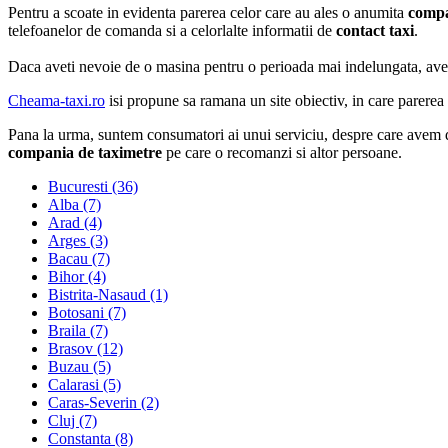
Pentru a scoate in evidenta parerea celor care au ales o anumita
compa
telefoanelor de comanda si a celorlalte informatii de
contact taxi
.
Daca aveti nevoie de o masina pentru o perioada mai indelungata, ave
Cheama-taxi.ro
isi propune sa ramana un site obiectiv, in care parerea 
Pana la urma, suntem consumatori ai unui serviciu, despre care avem d
compania de taximetre
pe care o recomanzi si altor persoane.
Bucuresti (36)
Alba (7)
Arad (4)
Arges (3)
Bacau (7)
Bihor (4)
Bistrita-Nasaud (1)
Botosani (7)
Braila (7)
Brasov (12)
Buzau (5)
Calarasi (5)
Caras-Severin (2)
Cluj (7)
Constanta (8)