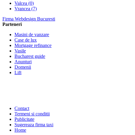
Valcea (0)
Vrancea (7)
Firma Webdesign Bucuresti
Parteneri
Masini de vanzare
Case de lux
Mortgage refinance
Vasile
Bucharest guide
Anunturi
Domenii
Lift
Contact
Termeni si conditii
Publicitate
Sugereaza firma taxi
Home