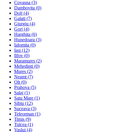
Covasna (3)
Dambovita (0)
Dolj (4)
Galati (7)
Giurgiu (4)
Gorj (4)
Harghita (6)
Hunedoara (3)
Ialomita (0)
Iasi (12)
Ilfov (0)
Maramures (2)
Mehedinti (0)
Mures (2)
Neamt (7)
Olt (0)
Prahova (5)
Salaj (1)
Satu Mare (1)
Sibiu (12)
Suceava (3)
Teleorman (1)
Timis (9)
Tulcea (1)
Vaslui (4)